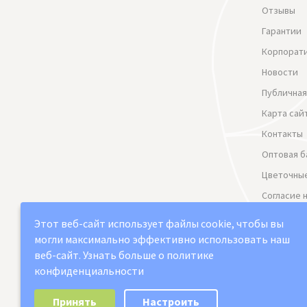
Отзывы
Гарантии
Корпорат
Новости
Публичная
Карта сай
Контакты
Оптовая б
Цветочные
Согласие 
данных
Этот веб-сайт использует файлы cookie, чтобы вы
Политика
могли максимально эффективно использовать наш
веб-сайт.
Узнать больше о политике
конфиденциальности
Выберите настройки cookie
2021-2026 © "Юг арт" Доставка цветов в Сама
Принять
Настроить
Минимальные
Аналитические/Функциональные