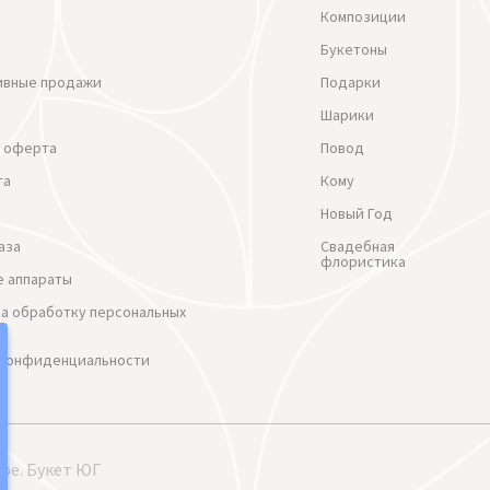
Композиции
Букетоны
ивные продажи
Подарки
Шарики
 оферта
Повод
та
Кому
Новый Год
аза
Свадебная
флористика
 аппараты
на обработку персональных
 Конфиденциальности
ре. Букет ЮГ