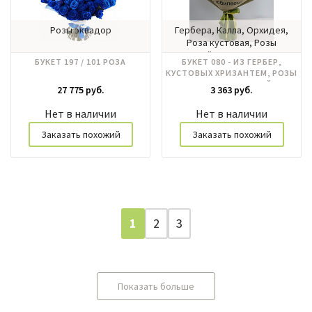
Розы эквадор
Гербера, Калла, Орхидея,
Роза кустовая, Розы
российские, Тюльпаны,
БУКЕТ 197 / 101 РОЗА
БУКЕТ 080 - ИЗ ГЕРБЕР,
Хризантема, Цимбидиум
КУСТОВЫХ ХРИЗАНТЕМ, РОЗЫ
РОССИЯ, ОРХИДЕЙ
27 775 руб.
3 363 руб.
Нет в наличии
Нет в наличии
Заказать похожий
Заказать похожий
1
2
3
Показать больше