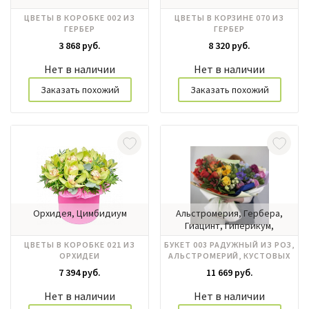
ЦВЕТЫ В КОРОБКЕ 002 ИЗ
ЦВЕТЫ В КОРЗИНЕ 070 ИЗ
ГЕРБЕР
ГЕРБЕР
3 868 руб.
8 320 руб.
Нет в наличии
Нет в наличии
Заказать похожий
Заказать похожий
Орхидея, Цимбидиум
Альстромерия, Гербера,
Гиацинт, Гиперикум,
Гортензия, Ирисы, Роза
ЦВЕТЫ В КОРОБКЕ 021 ИЗ
БУКЕТ 003 РАДУЖНЫЙ ИЗ РОЗ,
кустовая, Розы
ОРХИДЕИ
АЛЬСТРОМЕРИЙ, КУСТОВЫХ
российские, Хризантема
РОЗ, ГЕРБЕР
7 394 руб.
11 669 руб.
Нет в наличии
Нет в наличии