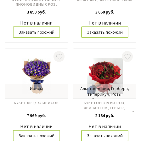
ПИОНОВИДНЫХ РОЗ,
КУСТОВЫХ ХРИЗАНТЕМ,
3 890 руб.
3 660 руб.
ИРИСОВ
Нет в наличии
Нет в наличии
Заказать похожий
Заказать похожий
Ирисы
Альстромерия, Гербера,
Гиперикум, Розы
российские, Хризантема
БУКЕТ 069 / 75 ИРИСОВ
БУКЕТОН 319 ИЗ РОЗ,
ХРИЗАНТЕМ, ГЕРБЕР,
ГИПЕРИКУМА, АЛЬСТРОМЕРИЙ
7 969 руб.
2 184 руб.
Нет в наличии
Нет в наличии
Заказать похожий
Заказать похожий