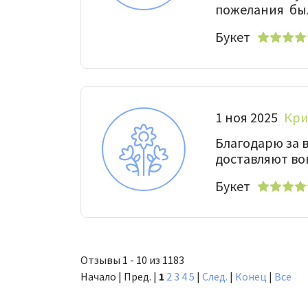
пожелания был
Букет
1 ноя 2025
Кри
Благодарю за 
доставляют во
Букет
Отзывы 1 - 10 из 1183
Начало | Пред. |
1
2
3
4
5
|
След.
|
Конец
|
Все