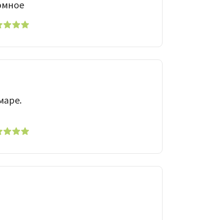
ромное
маре.