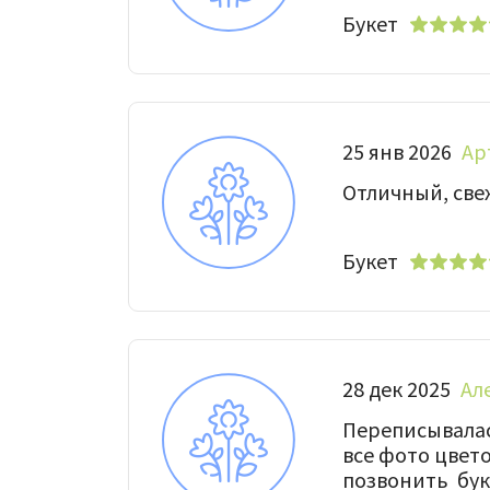
Букет
25 янв 2026
Ар
Отличный, све
Букет
28 дек 2025
Ал
Переписывалас
все фото цвет
позвонить букв