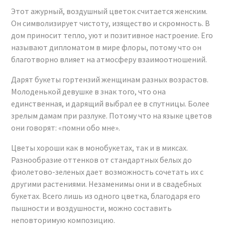
Этот ажурный, воздушный цветок считается женским.
Он символизирует чистоту, изящество и скромность. В
дом приносит тепло, уют и позитивное настроение. Его
называют дипломатом в мире флоры, потому что он
благотворно влияет на атмосферу взаимоотношений.
Дарят букеты гортензий женщинам разных возрастов.
Молоденькой девушке в знак того, что она
единственная, и дарящий выбрал ее в спутницы. Более
зрелым дамам при разлуке. Потому что на языке цветов
они говорят: «помни обо мне».
Цветы хороши как в монобукетах, так и в миксах.
Разнообразие оттенков от стандартных белых до
фиолетово-зеленых дает возможность сочетать их с
другими растениями. Незаменимы они и в свадебных
букетах. Всего лишь из одного цветка, благодаря его
пышности и воздушности, можно составить
неповторимую композицию.