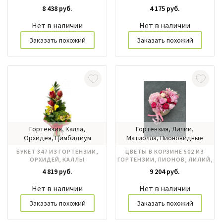
8 438 руб.
4 175 руб.
Нет в наличии
Нет в наличии
Заказать похожий
Заказать похожий
Гортензия, Калла,
Гортензия, Лилии,
Орхидея, Цимбидиум
Матиолла, Пионовидные
розы, Пионы, Розы
БУКЕТ 347 ИЗ ГОРТЕНЗИИ,
ЦВЕТЫ В КОРЗИНЕ 502 ИЗ
российские, Фрезия,
ОРХИДЕЙ, КАЛЛЫ
ГОРТЕНЗИИ, ПИОНОВ, ЛИЛИЙ,
Эвкалипт, Эустома
РОЗ РОССИЯ
4 819 руб.
9 204 руб.
Нет в наличии
Нет в наличии
Заказать похожий
Заказать похожий