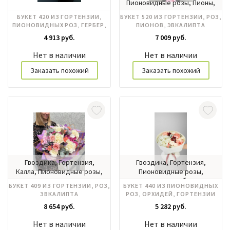
Пионовидные розы, Пионы,
Роза кустовая, Эвкалипт
БУКЕТ 420 ИЗ ГОРТЕНЗИИ,
БУКЕТ 520 ИЗ ГОРТЕНЗИИ, РОЗ,
ПИОНОВИДНЫХ РОЗ, ГЕРБЕР,
ПИОНОВ, ЭВКАЛИПТА
ПРОТЕИ
4 913 руб.
7 009 руб.
Нет в наличии
Нет в наличии
Заказать похожий
Заказать похожий
Гвоздика, Гортензия,
Гвоздика, Гортензия,
Калла, Пионовидные розы,
Пионовидные розы,
Роза кустовая, Розы
Тюльпаны, Цимбидиум
БУКЕТ 409 ИЗ ГОРТЕНЗИИ, РОЗ,
БУКЕТ 440 ИЗ ПИОНОВИДНЫХ
эквадор, Эвкалипт
ЭВКАЛИПТА
РОЗ, ОРХИДЕЙ, ГОРТЕНЗИИ
8 654 руб.
5 282 руб.
Нет в наличии
Нет в наличии