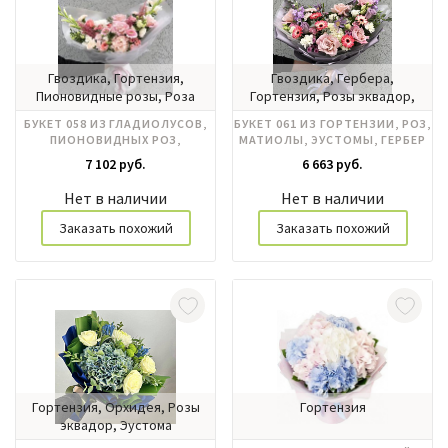
Гвоздика, Гортензия,
Гвоздика, Гербера,
Пионовидные розы, Роза
Гортензия, Розы эквадор,
кустовая, Розы эквадор,
Хризантема
БУКЕТ 058 ИЗ ГЛАДИОЛУСОВ,
БУКЕТ 061 ИЗ ГОРТЕНЗИИ, РОЗ,
Эустома
ПИОНОВИДНЫХ РОЗ,
МАТИОЛЫ, ЭУСТОМЫ, ГЕРБЕР
ГОРТЕНЗИИ
7 102 руб.
6 663 руб.
Нет в наличии
Нет в наличии
Заказать похожий
Заказать похожий
Гортензия, Орхидея, Розы
Гортензия
эквадор, Эустома