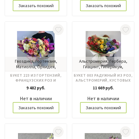
Заказать похожий
Заказать похожий
Гвоздика, Гортензия,
Альстромерия, Гербера,
Матиолла, Орхидея,
Гиацинт, Гиперикум,
Пионовидные розы, Розы
Гортензия, Ирисы, Роза
БУКЕТ 223 ИЗ ГОРТЕНЗИЙ,
БУКЕТ 003 РАДУЖНЫЙ ИЗ РОЗ,
эквадор, Эустома
кустовая, Розы
ФРАНЦУЗСКИХ РОЗ И
АЛЬСТРОМЕРИЙ, КУСТОВЫХ
российские, Хризантема
ПИОНОВИДНЫХ РОЗ
РОЗ, ГЕРБЕР
9 482 руб.
11 669 руб.
Нет в наличии
Нет в наличии
Заказать похожий
Заказать похожий