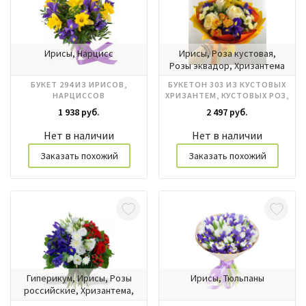
Ирисы, Нарцисс
Ирисы, Роза кустовая,
Розы эквадор, Хризантема
БУКЕТ 294 ИЗ ИРИСОВ,
БУКЕТОН 303 ИЗ КУСТОВЫХ
НАРЦИССОВ
ХРИЗАНТЕМ, КУСТОВЫХ РОЗ,
РОЗ РОССИЯ, ИРИСОВ
1 938 руб.
2 497 руб.
Нет в наличии
Нет в наличии
Заказать похожий
Заказать похожий
Гиперикум, Ирисы, Розы
Ирисы, Тюльпаны
российские, Хризантема,
Эустома