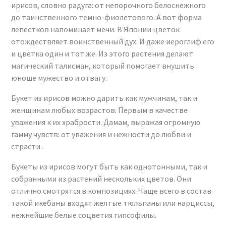
ирисов, словно радуга: от непорочного белоснежного
до таинственного темно-фиолетового. А вот форма
лепестков напоминает мечи. В Японии цветок
отождествляет воинственный дух. И даже иероглиф его
и цветка один и тот же. Из этого растения делают
магический талисман, который помогает внушить
юноше мужество и отвагу.
Букет из ирисов можно дарить как мужчинам, так и
женщинам любых возрастов. Первым в качестве
уважения к их храбрости. Дамам, выражая огромную
гамму чувств: от уважения и нежности до любви и
страсти.
Букеты из ирисов могут быть как однотонными, так и
собранными из растений нескольких цветов. Они
отлично смотрятся в композициях. Чаще всего в состав
такой икебаны входят желтые тюльпаны или нарциссы,
нежнейшие белые соцветия гипсофилы.