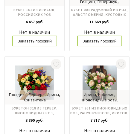
Гиацинт, Гиперикум,
Гортензия, Ирисы, Роза
БУКЕТ 162 ИЗ ИРИСОВ,
БУКЕТ 003 РАДУЖНЫЙ ИЗ РОЗ,
кустовая, Розы
РОССИЙСКИХ РОЗ
АЛЬСТРОМЕРИЙ, КУСТОВЫХ
российские, Хризантема
РОЗ, ГЕРБЕР
4 457 руб.
11 669 руб.
Нет в наличии
Нет в наличии
Заказать похожий
Заказать похожий
Гвоздика, Гербера, Ирисы,
Ирисы, Нобилис,
Хризантема
Пионовидные розы,
Ранункулюс, Тюльпаны
БУКЕТОН 318 ИЗ ГЕРБЕР,
БУКЕТ 261 ИЗ ПИОНОВИДНЫХ
ПИОНОВИДНЫХ РОЗ,
РОЗ, РАНУНКУЛЮСОВ, ИРИСОВ,
КУСТОВЫХ ХРИЗАНТЕМ,
ТЮЛЬПАНОВ
3 890 руб.
7 717 руб.
ИРИСОВ
Нет в наличии
Нет в наличии