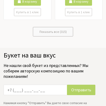
Ранункулюс, Роза кустовая,
В корзину
В корзину
Розы российские, Розы
эквадор, Тюльпаны,
Купить в 1 клик
Купить в 1 клик
Фрезия, Хризантема,
Цимбидиум, Эустома
Показать все (315)
Букет на ваш вкус
Не нашли свой букет из представленных? Мы
соберем авторскую композицию по вашим
пожеланиям!
Нажимая кнопку "Отправить" Вы даете свое согласие на