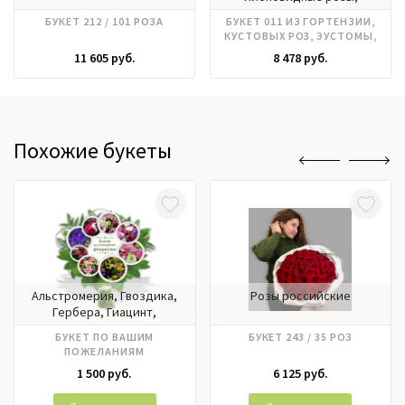
Эустома
БУКЕТ 212 / 101 РОЗА
БУКЕТ 011 ИЗ ГОРТЕНЗИИ,
КУСТОВЫХ РОЗ, ЭУСТОМЫ,
ОРХИДЕИ
11 605 руб.
8 478 руб.
Похожие букеты
Альстромерия, Гвоздика,
Розы российские
Гербера, Гиацинт,
Гортензия, Ирисы, Калла,
БУКЕТ ПО ВАШИМ
БУКЕТ 243 / 35 РОЗ
Лилии, Матрикария,
ПОЖЕЛАНИЯМ
Нарцисс, Нобилис,
1 500 руб.
6 125 руб.
Орхидея, Пионовидные
розы, Пионы, Подсолнух,