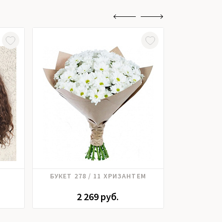
Хризантема
Роз
БУКЕТ 278 / 11 ХРИЗАНТЕМ
БУКЕ
2 269 руб.
4