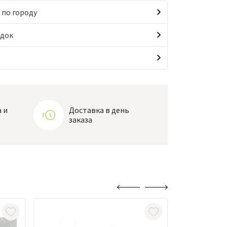
 по городу
идок
 и
Доставка в день
заказа