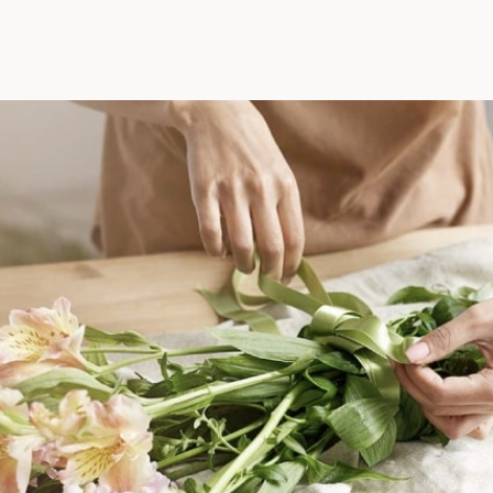
Розы эквадор, Тюльпаны, Фрезия,
Хризантема, Цимбидиум, Эустома