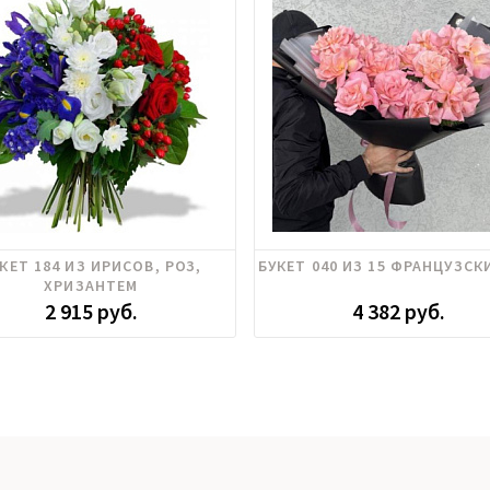
икум, Ирисы, Розы российские,
Розы эквадор
КЕТ 184 ИЗ ИРИСОВ, РОЗ,
БУКЕТ 040 ИЗ 15 ФРАНЦУЗСК
Хризантема, Эустома
ХРИЗАНТЕМ
2 915 руб.
4 382 руб.