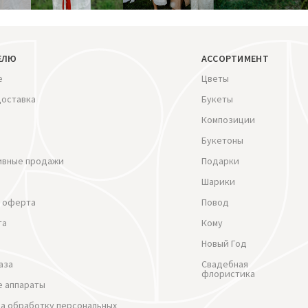
ЕЛЮ
АССОРТИМЕНТ
е
Цветы
доставка
Букеты
Композиции
Букетоны
ивные продажи
Подарки
Шарики
 оферта
Повод
та
Кому
Новый Год
аза
Свадебная
флористика
 аппараты
на обработку персональных