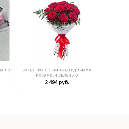
Розы российские
Гвоздика,
ИХ РОЗ
БУКЕТ 091 С ТЕМНО-БОРДОВЫМИ
БУКЕТ 121
эквадор,
РОЗАМИ.И ЗЕЛЕНЬЮ
Э
2 494 руб.
5