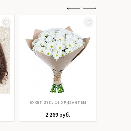
Хризантема
Роз
БУКЕТ 278 / 11 ХРИЗАНТЕМ
БУКЕ
2 269 руб.
4