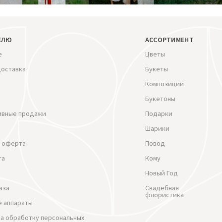
ЕЛЮ
АССОРТИМЕНТ
е
Цветы
доставка
Букеты
Композиции
Букетоны
ивные продажи
Подарки
Шарики
 оферта
Повод
та
Кому
Новый Год
аза
Свадебная
флористика
 аппараты
на обработку персональных