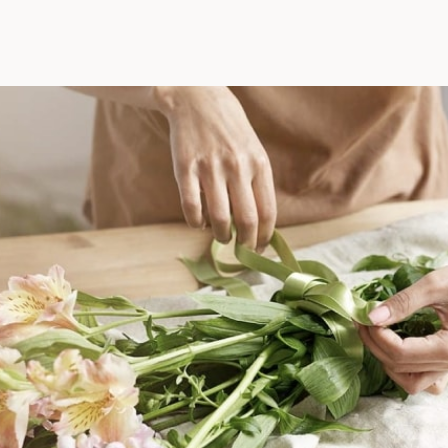
Розы эквадор, Тюльпаны, Фрезия,
Хризантема, Цимбидиум, Эустома