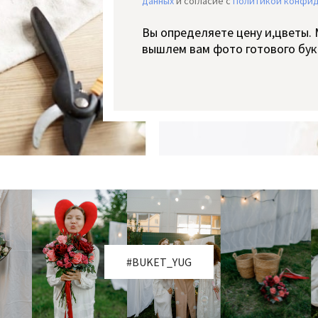
данных
и согласие c
Политикой конфи
Вы определяете цену и,цветы.
вышлем вам фото готового бук
#BUKET_YUG