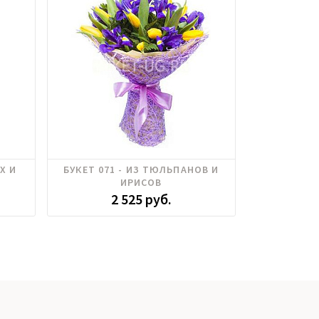
Ирисы, Тюльпаны
Альстромерия
Х И
БУКЕТ 071 - ИЗ ТЮЛЬПАНОВ И
БУКЕТ 3
Ирисы, Роза 
ИРИСОВ
ХРИЗАНТ
2 525 руб.
1