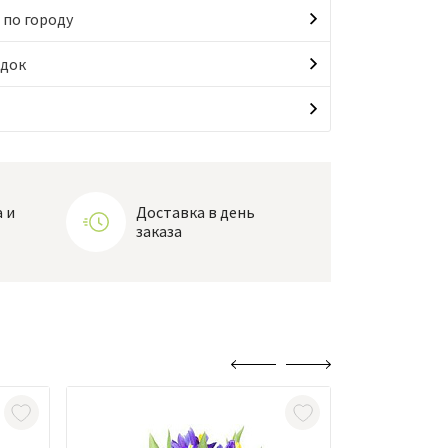
 по городу
идок
 и
Доставка в день
заказа