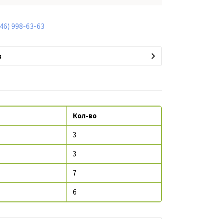
846) 998-63-63
я
Кол-во
3
3
7
6