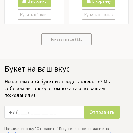
Ранункулюс, Роза кустовая,
В корзину
В корзину
Розы российские, Розы
эквадор, Тюльпаны,
Купить в 1 клик
Купить в 1 клик
Фрезия, Хризантема,
Цимбидиум, Эустома
Показать все (315)
Букет на ваш вкус
Не нашли свой букет из представленных? Мы
соберем авторскую композицию по вашим
пожеланиям!
Нажимая кнопку "Отправить" Вы даете свое согласие на