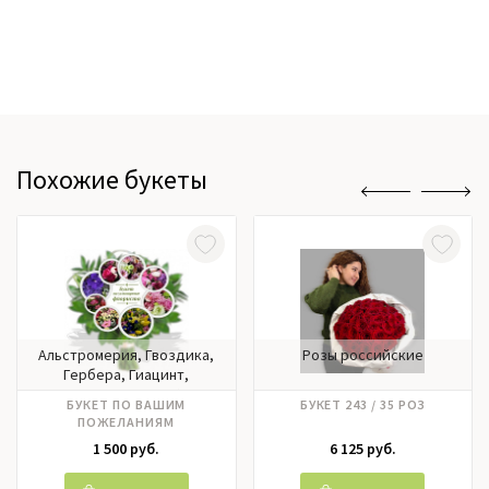
Похожие букеты
Альстромерия, Гвоздика,
Розы российские
Гербера, Гиацинт,
Гортензия, Ирисы, Калла,
БУКЕТ ПО ВАШИМ
БУКЕТ 243 / 35 РОЗ
Лилии, Матрикария,
ПОЖЕЛАНИЯМ
Нарцисс, Нобилис,
1 500 руб.
6 125 руб.
Орхидея, Пионовидные
розы, Пионы, Подсолнух,