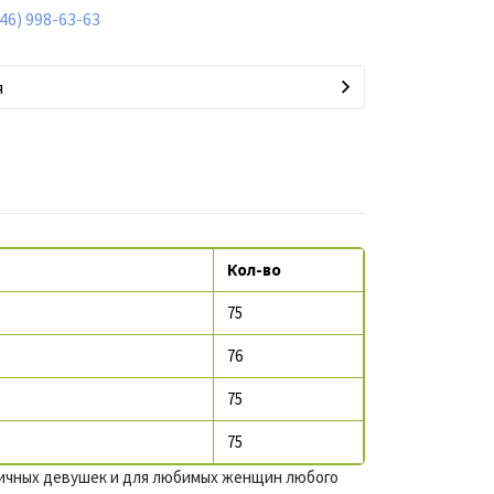
846) 998-63-63
я
Кол-во
75
76
75
75
тичных девушек и для любимых женщин любого