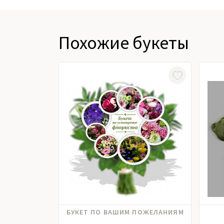
Похожие букеты
Альстромерия, Гвоздика, Гербера,
БУКЕТ ПО ВАШИМ ПОЖЕЛАНИЯМ
Гиацинт, Гортензия, Ирисы, Калла,