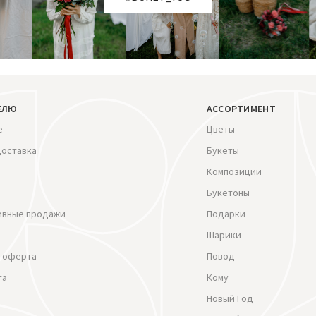
ЕЛЮ
АССОРТИМЕНТ
е
Цветы
доставка
Букеты
Композиции
Букетоны
ивные продажи
Подарки
Шарики
 оферта
Повод
та
Кому
Новый Год