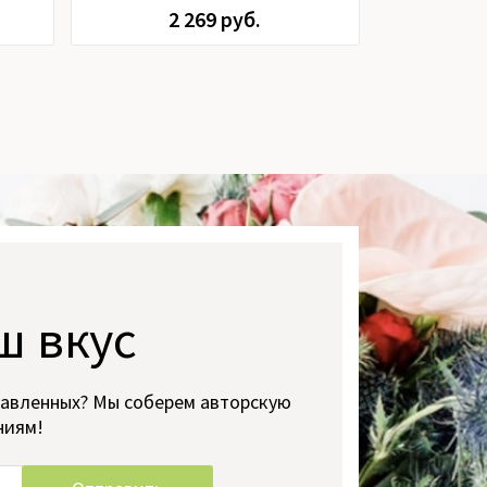
2 269 руб.
4
ш вкус
тавленных? Мы соберем авторскую
ниям!