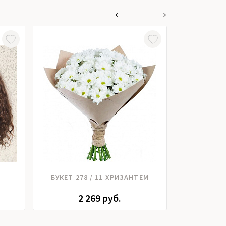
Хризантема
Роз
БУКЕТ 278 / 11 ХРИЗАНТЕМ
БУКЕ
2 269 руб.
4