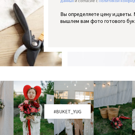
данных
и согласие c
Политикой конфи
Вы определяете цену и,цветы.
вышлем вам фото готового бук
#BUKET_YUG