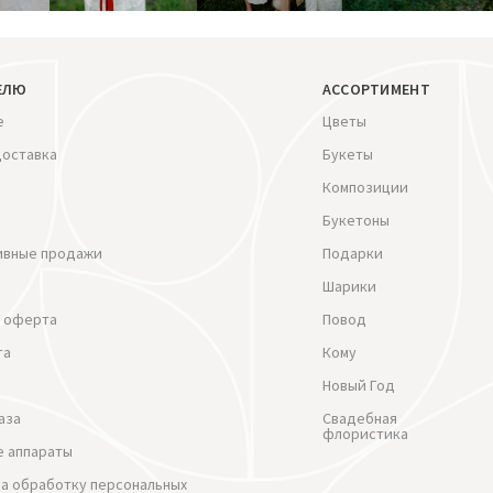
ЕЛЮ
АССОРТИМЕНТ
е
Цветы
доставка
Букеты
Композиции
Букетоны
ивные продажи
Подарки
Шарики
 оферта
Повод
та
Кому
Новый Год
аза
Свадебная
флористика
 аппараты
на обработку персональных