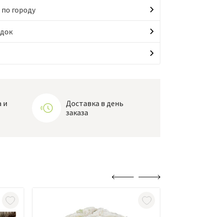
 по городу
идок
 и
Доставка в день
заказа