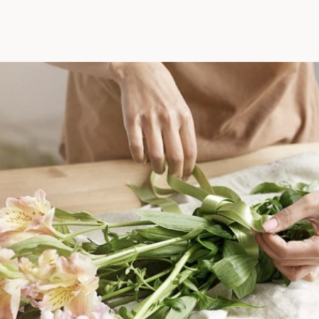
Розы эквадор, Тюльпаны, Фрезия,
Хризантема, Цимбидиум, Эустома