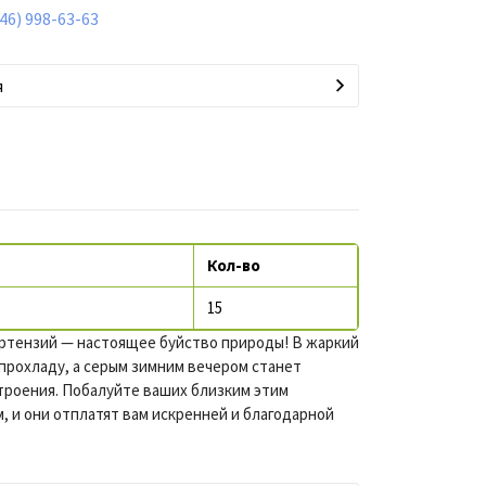
846) 998-63-63
я
Кол-во
15
ортензий — настоящее буйство природы! В жаркий
прохладу, а серым зимним вечером станет
троения. Побалуйте ваших близким этим
 и они отплатят вам искренней и благодарной