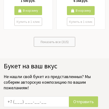
1 500 руб.
6 344 руб.
Орхидея, Пионовидные
розы, Пионы, Подсолнух,
Ранункулюс, Роза кустовая,
В корзину
В корзину
Розы российские, Розы
эквадор, Тюльпаны,
Купить в 1 клик
Купить в 1 клик
Фрезия, Хризантема,
Цимбидиум, Эустома
Показать все (315)
Букет на ваш вкус
Не нашли свой букет из представленных? Мы
соберем авторскую композицию по вашим
пожеланиям!