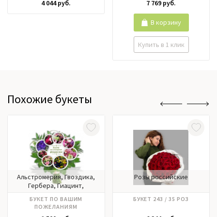
4 044 руб.
7 769 руб.
В корзину
Купить в 1 клик
Похожие букеты
Альстромерия, Гвоздика,
Розы российские
Гербера, Гиацинт,
Гортензия, Ирисы, Калла,
БУКЕТ ПО ВАШИМ
БУКЕТ 243 / 35 РОЗ
Лилии, Матрикария,
ПОЖЕЛАНИЯМ
Нарцисс, Нобилис,