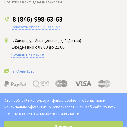
Политика Конфиденциальности
8 (846) 998-63-63
Заказать обратный звонок
г. Самара, ул. Авиационная, д. 8 (2 этаж)
Ежедневно с 08:00 до 21:00
Показать на карте
art@ug-21.ru
Этот веб-сайт использует файлы cookie, чтобы вы могли
максимально эффективно использовать наш веб-сайт.
Узнать
больше о политике конфиденциальности
Выберите настройки cookie
2021-2026 © "Юг арт" Доставка цветов в Самаре. Букет ЮГ
Принять
Цены на сайте не являются публичной офертой