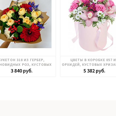
Гвоздика, Гербера, Ирисы,
Орхидея, Розы российские
БУКЕТОН 318 ИЗ ГЕРБЕР,
ЦВЕТЫ В КОРОБКЕ 057 
Хризантема
Хризантема, Цимбидиум
НОВИДНЫХ РОЗ, КУСТОВЫХ
ОРХИДЕЙ, КУСТОВЫХ ХРИЗА
ХРИЗАНТЕМ, ИРИСОВ
РОЗ РОССИЯ
3 840 руб.
5 382 руб.