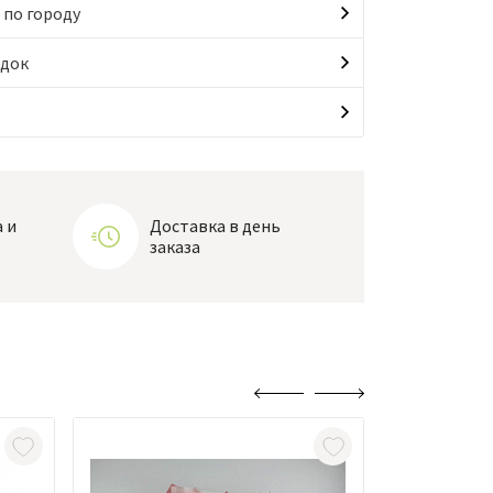
 по городу
идок
 и
Доставка в день
заказа