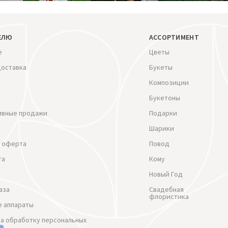
ЕЛЮ
АССОРТИМЕНТ
е
Цветы
доставка
Букеты
Композиции
Букетоны
ивные продажи
Подарки
Шарики
 оферта
Повод
та
Кому
Новый Год
аза
Свадебная
флористика
 аппараты
на обработку персональных