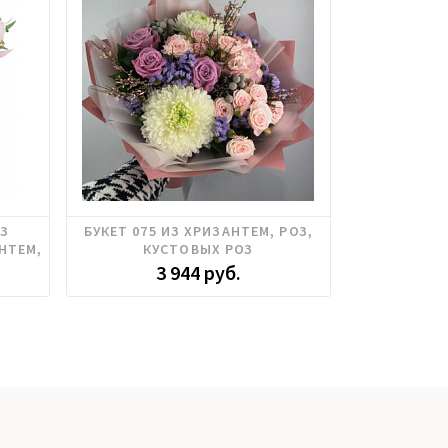
,
Гортензия, Роза кустовая, Розы
ИЗ
БУКЕТ 075 ИЗ ХРИЗАНТЕМ, РОЗ,
БУКЕТ 114 И
российские, Хризантема
НТЕМ,
КУСТОВЫХ РОЗ
Р
3 944 руб.
3