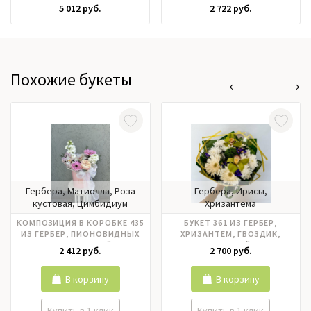
КУСТОВЫХ ХРИЗАНТЕМ
ГВОЗДИК
5 012 руб.
2 722 руб.
Похожие букеты
Гербера, Матиолла, Роза
Гербера, Ирисы,
кустовая, Цимбидиум
Хризантема
КОМПОЗИЦИЯ В КОРОБКЕ 435
БУКЕТ 361 ИЗ ГЕРБЕР,
ИЗ ГЕРБЕР, ПИОНОВИДНЫХ
ХРИЗАНТЕМ, ГВОЗДИК,
РОЗ, ОРХИДЕЙ
ОРХИДЕЙ
2 412 руб.
2 700 руб.
В корзину
В корзину
Купить в 1 клик
Купить в 1 клик