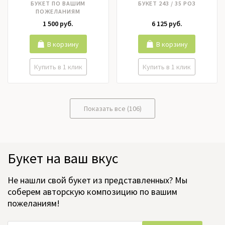
БУКЕТ ПО ВАШИМ
БУКЕТ 243 / 35 РОЗ
Лилии, Матрикария,
ПОЖЕЛАНИЯМ
Нарцисс, Нобилис,
1 500 руб.
6 125 руб.
Орхидея, Пионовидные
розы, Пионы, Подсолнух,
Ранункулюс, Роза кустовая,
В корзину
В корзину
Розы российские, Розы
эквадор, Тюльпаны,
Купить в 1 клик
Купить в 1 клик
Фрезия, Хризантема,
Цимбидиум, Эустома
Показать все (106)
Букет на ваш вкус
Не нашли свой букет из представленных? Мы
соберем авторскую композицию по вашим
пожеланиям!