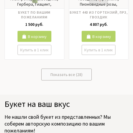
Гербера, Гиацинт,
Пионовидные розы,
Гортензия, Ирисы, Калла,
Эвкалипт
БУКЕТ ПО ВАШИМ
БУКЕТ 443 ИЗ ГОРТЕНЗИЙ, ПРЗ,
Лилии, Матрикария,
ПОЖЕЛАНИЯМ
ГВОЗДИК
Нарцисс, Нобилис,
1 500 руб.
4 807 руб.
Орхидея, Пионовидные
розы, Пионы, Подсолнух,
Ранункулюс, Роза кустовая,
В корзину
В корзину
Розы российские, Розы
эквадор, Тюльпаны,
Купить в 1 клик
Купить в 1 клик
Фрезия, Хризантема,
Цимбидиум, Эустома
Показать все (28)
Букет на ваш вкус
Не нашли свой букет из представленных? Мы
соберем авторскую композицию по вашим
пожеланиям!