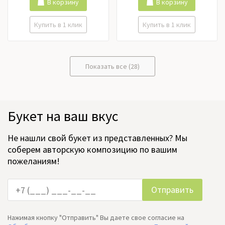
Ранункулюс, Роза кустовая,
В корзину
В корзину
Розы российские, Розы
эквадор, Тюльпаны,
Купить в 1 клик
Купить в 1 клик
Фрезия, Хризантема,
Цимбидиум, Эустома
Показать все (28)
Букет на ваш вкус
Не нашли свой букет из представленных? Мы
соберем авторскую композицию по вашим
пожеланиям!
Нажимая кнопку "Отправить" Вы даете свое согласие на