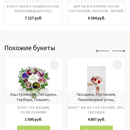
кустовая, Розы эквадор,
розы, Пионы, Розы
БУКЕТ 058 ИЗ ГЛАДИОЛУСОВ,
ЦВЕТЫ В КОРЗИНЕ 502 ИЗ
Эустома
российские, Фрезия,
ПИОНОВИДНЫХ РОЗ,
ГОРТЕНЗИИ, ПИОНОВ, ЛИЛИЙ,
Эвкалипт, Эустома
ГОРТЕНЗИИ
РОЗ РОССИЯ
7 227 руб.
9 204 руб.
Похожие букеты
Альстромерия, Гвоздика,
Гвоздика, Гортензия,
Гербера, Гиацинт,
Пионовидные розы,
Гортензия, Ирисы, Калла,
Эвкалипт
БУКЕТ ПО ВАШИМ
БУКЕТ 443 ИЗ ГОРТЕНЗИЙ, ПРЗ,
Лилии, Матрикария,
ПОЖЕЛАНИЯМ
ГВОЗДИК
Нарцисс, Нобилис,
1 500 руб.
4 807 руб.
Орхидея, Пионовидные
розы, Пионы, Подсолнух,