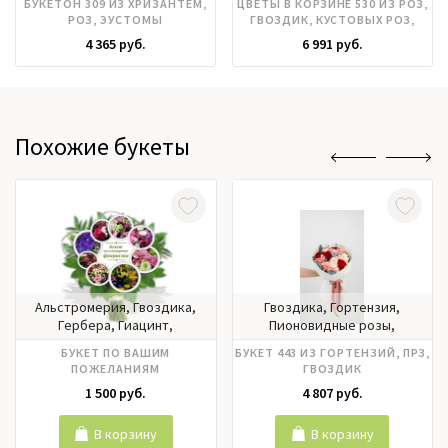
БУКЕТОН 309 ИЗ ХРИЗАНТЕМ,
ЦВЕТЫ В КОРЗИНЕ 530 ИЗ РОЗ,
Фрезия, Эвкалипт, Эустома
РОЗ, ЭУСТОМЫ
ГВОЗДИК, КУСТОВЫХ РОЗ,
МАТИОЛЫ И КОРТАДЕРИЯ
4 365 руб.
6 991 руб.
Похожие букеты
Альстромерия, Гвоздика,
Гвоздика, Гортензия,
Гербера, Гиацинт,
Пионовидные розы,
Гортензия, Ирисы, Калла,
Эвкалипт
БУКЕТ ПО ВАШИМ
БУКЕТ 443 ИЗ ГОРТЕНЗИЙ, ПРЗ,
Лилии, Матрикария,
ПОЖЕЛАНИЯМ
ГВОЗДИК
Нарцисс, Нобилис,
1 500 руб.
4 807 руб.
Орхидея, Пионовидные
розы, Пионы, Подсолнух,
Ранункулюс, Роза кустовая,
В корзину
В корзину