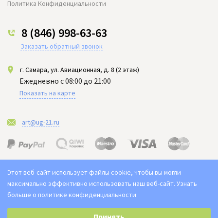
Политика Конфиденциальности
8 (846) 998-63-63
Заказать обратный звонок
г. Самара, ул. Авиационная, д. 8 (2 этаж)
Ежедневно с 08:00 до 21:00
Показать на карте
art@ug-21.ru
Этот веб-сайт использует файлы cookie, чтобы вы могли
максимально эффективно использовать наш веб-сайт.
Узнать
больше о политике конфиденциальности
Выберите настройки cookie
2021-2026 © "Юг арт" Доставка цветов в Самаре. Букет ЮГ
Принять
Цены на сайте не являются публичной офертой