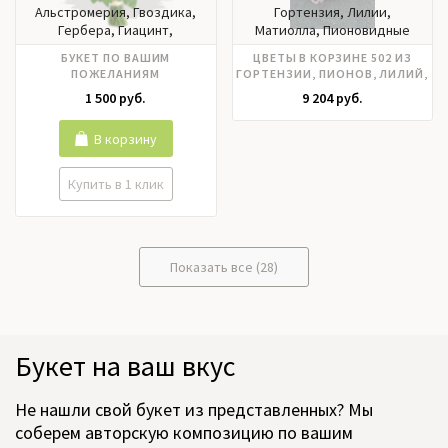
Альстромерия, Гвоздика,
Гортензия, Лилии,
Гербера, Гиацинт,
Матиолла, Пионовидные
Гортензия, Ирисы, Калла,
розы, Пионы, Розы
БУКЕТ ПО ВАШИМ
ЦВЕТЫ В КОРЗИНЕ 502 ИЗ
Лилии, Матрикария,
российские, Фрезия,
ПОЖЕЛАНИЯМ
ГОРТЕНЗИИ, ПИОНОВ, ЛИЛИЙ,
Нарцисс, Нобилис,
Эвкалипт, Эустома
РОЗ РОССИЯ
1 500 руб.
9 204 руб.
Орхидея, Пионовидные
розы, Пионы, Подсолнух,
Ранункулюс, Роза кустовая,
В корзину
Розы российские, Розы
эквадор, Тюльпаны,
Купить в 1 клик
Фрезия, Хризантема,
Цимбидиум, Эустома
Показать все (28)
Букет на ваш вкус
Не нашли свой букет из представленных? Мы
соберем авторскую композицию по вашим