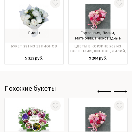
Пионы
Гортензия, Лилии,
Матиолла, Пионовидные
розы, Пионы, Розы
БУКЕТ 281 ИЗ 11 ПИОНОВ
ЦВЕТЫ В КОРЗИНЕ 502 ИЗ
российские, Фрезия,
ГОРТЕНЗИИ, ПИОНОВ, ЛИЛИЙ,
Эвкалипт, Эустома
РОЗ РОССИЯ
5 313 руб.
9 204 руб.
Похожие букеты