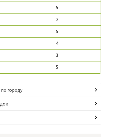
5
2
5
4
3
5
 по городу
идок