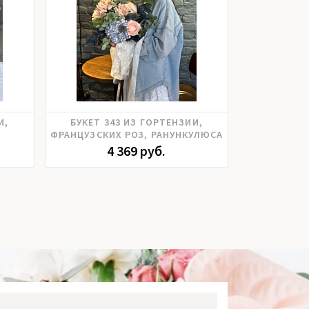
Гортензия, Ранункулюс, Розы
Пионовидные 
И,
БУКЕТ 343 ИЗ ГОРТЕНЗИИ,
БУКЕТ 422
юс,
эквадор
кусто
ФРАНЦУЗСКИХ РОЗ, РАНУНКУЛЮСА
ХРИЗАНТЕМ
РИИ
4 369 руб.
4