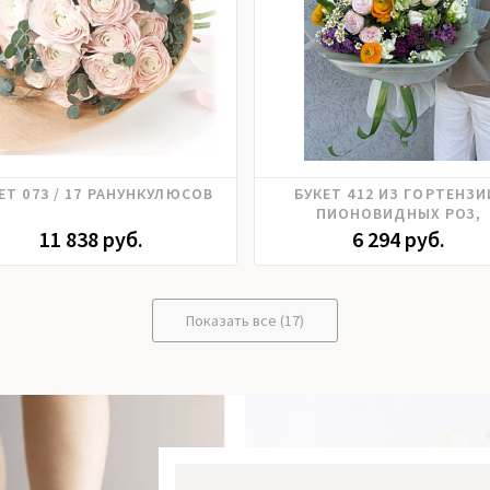
Ранункулюс
Гортензия, Матрикария,
ЕТ 073 / 17 РАНУНКУЛЮСОВ
БУКЕТ 412 ИЗ ГОРТЕНЗИ
Пионовидные розы, Ранункул
ПИОНОВИДНЫХ РОЗ,
Фрезия
РАНУНКУЛЮСОВ, МАТРЕКА
11 838 руб.
6 294 руб.
Показать все (17)