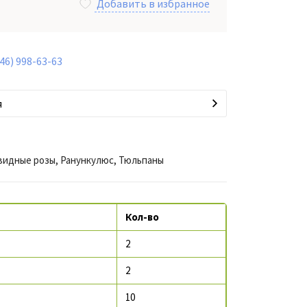
Добавить в избранное
846) 998-63-63
я
видные розы, Ранункулюс, Тюльпаны
Кол-во
2
2
10