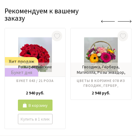
Рекомендуем к вашему
заказу
Хит продаж
Розы российские
Гвоздика, Гербера,
Букет дня
Матиолла, Розы эквадор,
Хризантема, Эвкалипт,
БУКЕТ 043 / 21 РОЗА
ЦВЕТЫ В КОРЗИНЕ 078 ИЗ
Эустома
ГВОЗДИК, ГЕРБЕР,
ХРИЗАНТЕМЫ, ЭУСТОМЫ
2 940 руб.
2 948 руб.
В корзину
Купить в 1 клик