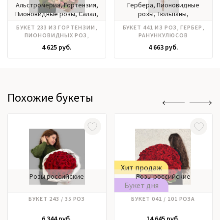
Альстромерия, Гортензия,
Гербера, Пионовидные
Пионовидные розы, Салал,
розы, Тюльпаны,
Тюльпаны, Хризантема
Хризантема
БУКЕТ 233 ИЗ ГОРТЕНЗИИ,
БУКЕТ 441 ИЗ РОЗ, ГЕРБЕР,
ПИОНОВИДНЫХ РОЗ,
РАНУНКУЛЮСОВ
АЛЬСТРОМЕРИИ, САНТИНИ
4 625 руб.
4 663 руб.
Похожие букеты
Хит продаж
Розы российские
Розы российские
Букет дня
БУКЕТ 243 / 35 РОЗ
БУКЕТ 041 / 101 РОЗА
6 344 руб.
14 645 руб.