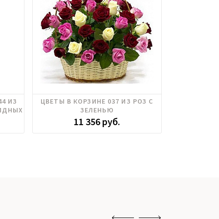
Розы российские
Роза кусто
44 ИЗ
ЦВЕТЫ В КОРЗИНЕ 037 ИЗ РОЗ С
БУКЕТ 081
калипт
Хризантема
ВИДНЫХ
ЗЕЛЕНЬЮ
РОЗ, ЭУС
Ц
11 356 руб.
5