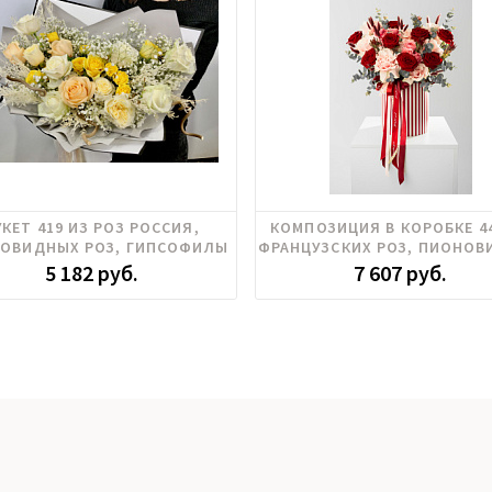
овидные розы, Роза кустовая,
Пионовидные розы, Розы
УКЕТ 419 ИЗ РОЗ РОССИЯ,
КОМПОЗИЦИЯ В КОРОБКЕ 4
Розы российские
российские, Розы эквадор, Эв
ОВИДНЫХ РОЗ, ГИПСОФИЛЫ
ФРАНЦУЗСКИХ РОЗ, ПИОНО
РОЗ
5 182 руб.
7 607 руб.