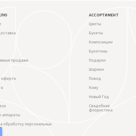
ЕЛЮ
АССОРТИМЕНТ
е
Цветы
доставка
Букеты
Композиции
Букетоны
ивные продажи
Подарки
Шарики
 оферта
Повод
та
Кому
Новый Год
аза
Свадебная
флористика
 аппараты
на обработку персональных