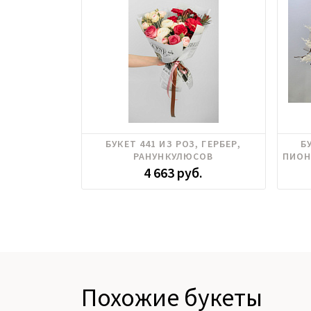
Гербера, Пионовидные розы,
Пион
БУКЕТ 441 ИЗ РОЗ, ГЕРБЕР,
Б
Тюльпаны, Хризантема
РАНУНКУЛЮСОВ
ПИОН
4 663 руб.
Похожие букеты