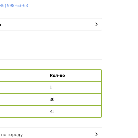
846) 998-63-63
я
Кол-во
1
30
41
 по городу