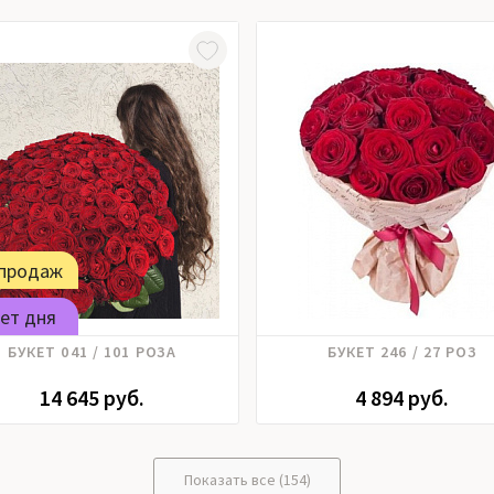
 продаж
ет дня
Розы российские
Розы российские
БУКЕТ 041 / 101 РОЗА
БУКЕТ 246 / 27 РОЗ
14 645 руб.
4 894 руб.
Показать все (154)