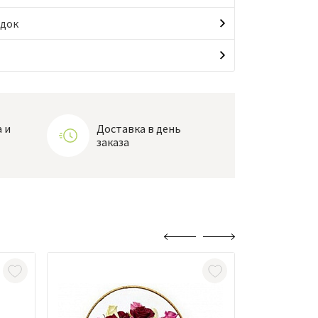
идок
 и
Доставка в день
заказа