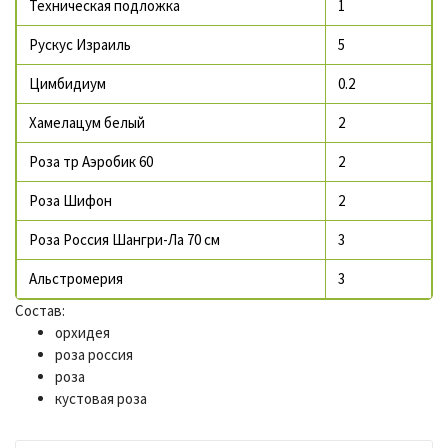
Техническая подложка
1
Рускус Израиль
5
Цимбидиум
0.2
Хамелацум белый
2
Роза тр Аэробик 60
2
Роза Шифон
2
Роза Россия Шангри-Ла 70 см
3
Альстромерия
3
Состав:
орхидея
роза россия
роза
кустовая роза