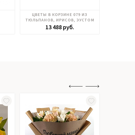
Ирисы, Тюльпаны, Фрезия,
ЦВЕТЫ В КОРЗИНЕ 079 ИЗ
БУКЕТ 2
Цимбидиум, Эустома
ТЮЛЬПАНОВ, ИРИСОВ, ЭУСТОМ
13 488 руб.
1