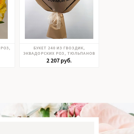
за
Гвоздика, Розы российские,
Гербера, 
 РОЗ,
БУКЕТ 240 ИЗ ГВОЗДИК,
БУКЕТ 080 -
,
Тюльпаны
кустовая
ЭКВАДОРСКИХ РОЗ, ТЮЛЬПАНОВ
ХРИЗАНТ
ема
Тюльпаны, Х
2 207 руб.
3