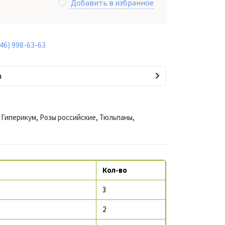
Добавить в избранное
846) 998-63-63
я
 Гиперикум, Розы российские, Тюльпаны,
Кол-во
3
2