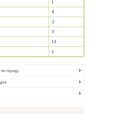
1
9
2
3
1.5
1
 по городу
идок