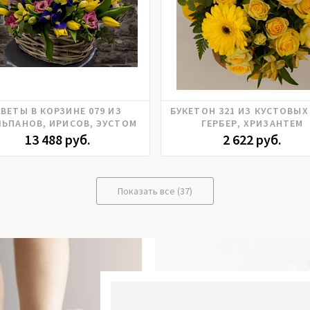
Ирисы, Тюльпаны, Фрезия,
Альстромерия, Гербера, Ро
ВЕТЫ В КОРЗИНЕ 079 ИЗ
БУКЕТОН 321 ИЗ КУСТОВЫХ
Цимбидиум, Эустома
кустовая, Розы российские
ЬПАНОВ, ИРИСОВ, ЭУСТОМ
ГЕРБЕР, ХРИЗАНТЕМ
Тюльпаны, Фрезия, Хризант
13 488 руб.
2 622 руб.
Показать все (37)