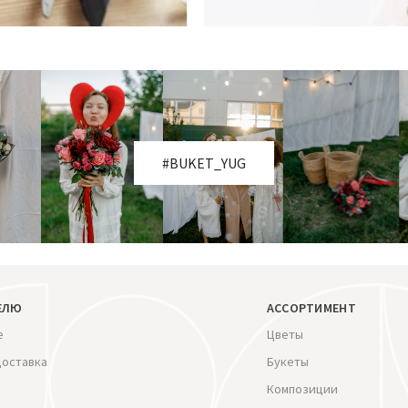
#BUKET_YUG
ЕЛЮ
АССОРТИМЕНТ
е
Цветы
доставка
Букеты
Композиции