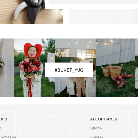
#BUKET_YUG
ЕЛЮ
АССОРТИМЕНТ
е
Цветы
доставка
Букеты