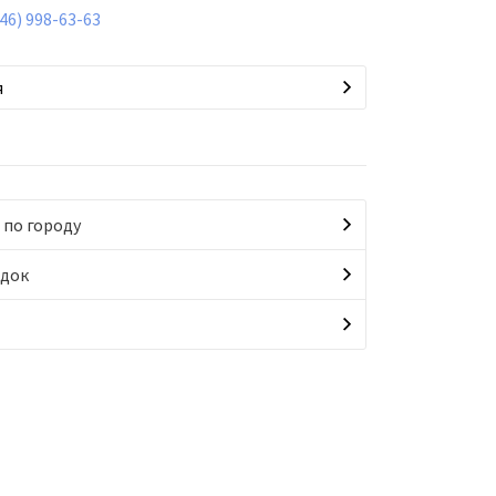
846) 998-63-63
я
 по городу
идок