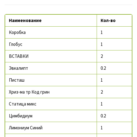
Наименование
Кол-во
Коробка
1
Глобус
1
ВСТАВКИ
2
Эвкалипт
0.2
Писташ
1
Хриз-ма тр Код грин
2
Статица микс
1
Цимбидиум
0.2
Лимониум Синий
1