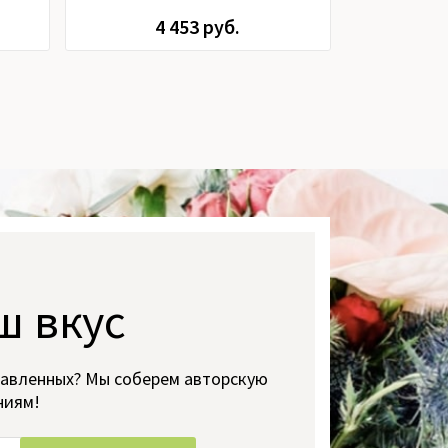
4 453 руб.
1
ш вкус
тавленных? Мы соберем авторскую
ниям!