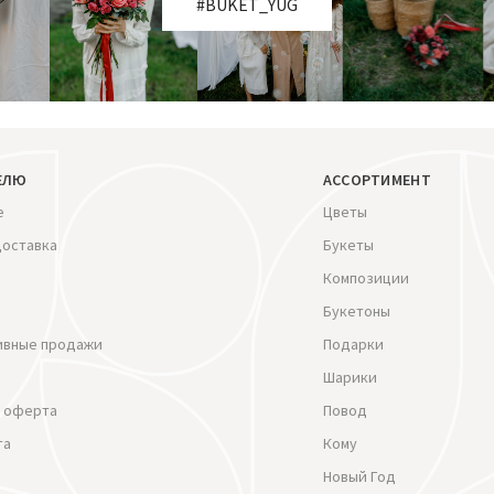
#BUKET_YUG
ЕЛЮ
АССОРТИМЕНТ
е
Цветы
доставка
Букеты
Композиции
Букетоны
ивные продажи
Подарки
Шарики
 оферта
Повод
та
Кому
Новый Год