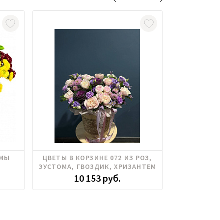
Брасика, Пионовидные розы, Роза
Роза куст
ЕМЫ
ЦВЕТЫ В КОРЗИНЕ 072 ИЗ РОЗ,
ЦВЕТЫ В
кустовая, Хризантема, Эустома
ЭУСТОМА, ГВОЗДИК, ХРИЗАНТЕМ
РОЗ,ЭУСТ
10 153 руб.
5