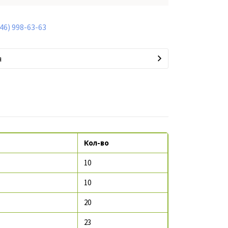
846) 998-63-63
я
Кол-во
10
10
20
23