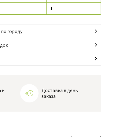
1
 по городу
идок
 и
Доставка в день
заказа