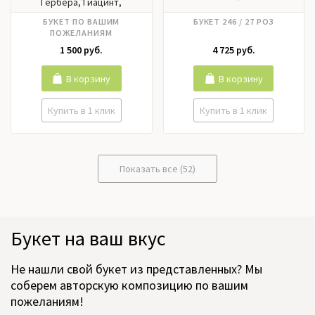
Гербера, Гиацинт,
Гортензия, Ирисы, Калла,
БУКЕТ ПО ВАШИМ
БУКЕТ 246 / 27 РОЗ
Лилии, Матрикария,
ПОЖЕЛАНИЯМ
Нарцисс, Нобилис,
1 500 руб.
4 725 руб.
Орхидея, Пионовидные
розы, Пионы, Подсолнух,
Ранункулюс, Роза кустовая,
В корзину
В корзину
Розы российские, Розы
эквадор, Тюльпаны,
Купить в 1 клик
Купить в 1 клик
Фрезия, Хризантема,
Цимбидиум, Эустома
Показать все (52)
Букет на ваш вкус
Не нашли свой букет из представленных? Мы
соберем авторскую композицию по вашим
пожеланиям!