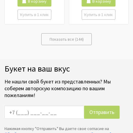
Ранункулюс, Роза кустовая,
В корзину
В корзину
Розы российские, Розы
эквадор, Тюльпаны,
Купить в 1 клик
Купить в 1 клик
Фрезия, Хризантема,
Цимбидиум, Эустома
Показать все (144)
Букет на ваш вкус
Не нашли свой букет из представленных? Мы
соберем авторскую композицию по вашим
пожеланиям!
Нажимая кнопку "Отправить" Вы даете свое согласие на