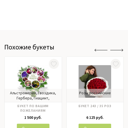
Похожие букеты
Альстромерия, Гвоздика,
Розы российские
Гербера, Гиацинт,
Гортензия, Ирисы, Калла,
БУКЕТ ПО ВАШИМ
БУКЕТ 243 / 35 РОЗ
Лилии, Матрикария,
ПОЖЕЛАНИЯМ
Нарцисс, Нобилис,
1 500 руб.
6 125 руб.
Орхидея, Пионовидные
розы, Пионы, Подсолнух,