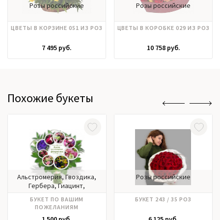
Розы российские
Розы российские
ЦВЕТЫ В КОРЗИНЕ 051 ИЗ РОЗ
ЦВЕТЫ В КОРОБКЕ 029 ИЗ РОЗ
7 495 руб.
10 758 руб.
Похожие букеты
Альстромерия, Гвоздика,
Розы российские
Гербера, Гиацинт,
Гортензия, Ирисы, Калла,
БУКЕТ ПО ВАШИМ
БУКЕТ 243 / 35 РОЗ
Лилии, Матрикария,
ПОЖЕЛАНИЯМ
Нарцисс, Нобилис,
1 500 руб.
6 125 руб.