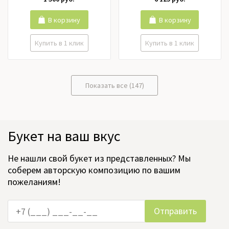
Орхидея, Пионовидные
розы, Пионы, Подсолнух,
Ранункулюс, Роза кустовая,
В корзину
В корзину
Розы российские, Розы
эквадор, Тюльпаны,
Купить в 1 клик
Купить в 1 клик
Фрезия, Хризантема,
Цимбидиум, Эустома
Показать все (147)
Букет на ваш вкус
Не нашли свой букет из представленных? Мы
соберем авторскую композицию по вашим
пожеланиям!