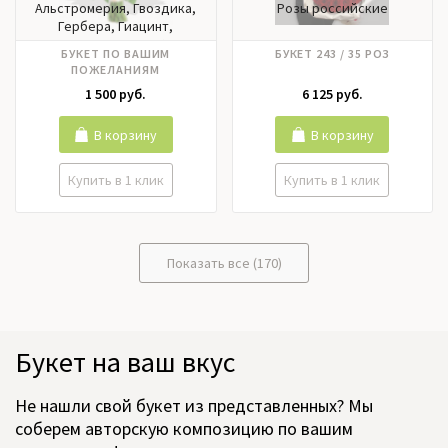
Альстромерия, Гвоздика,
Розы российские
Гербера, Гиацинт,
Гортензия, Ирисы, Калла,
БУКЕТ ПО ВАШИМ
БУКЕТ 243 / 35 РОЗ
Лилии, Матрикария,
ПОЖЕЛАНИЯМ
Нарцисс, Нобилис,
1 500 руб.
6 125 руб.
Орхидея, Пионовидные
розы, Пионы, Подсолнух,
Ранункулюс, Роза кустовая,
В корзину
В корзину
Розы российские, Розы
эквадор, Тюльпаны,
Купить в 1 клик
Купить в 1 клик
Фрезия, Хризантема,
Цимбидиум, Эустома
Показать все (170)
Букет на ваш вкус
Не нашли свой букет из представленных? Мы
соберем авторскую композицию по вашим