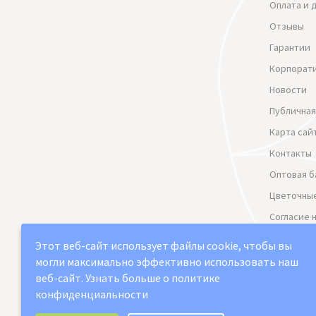
Оплата и 
Отзывы
Гарантии
Корпорат
Новости
Публичная
Карта сай
Контакты
Оптовая б
Цветочные
Согласие 
данных
Этот веб-сайт использует файлы cookie, чтобы вы
Политика
могли максимально эффективно использовать наш
веб-сайт.
Узнать больше о политике
конфиденциальности
Выберите настройки cookie