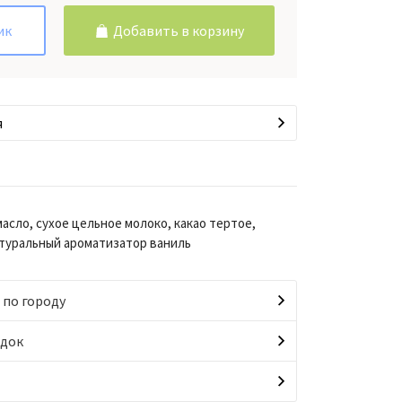
ик
Добавить в корзину
я
масло, сухое цельное молоко, какао тертое,
атуральный ароматизатор ваниль
 по городу
идок