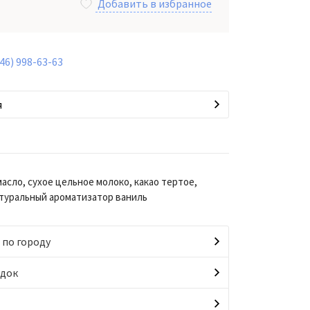
Добавить в избранное
846) 998-63-63
я
масло, сухое цельное молоко, какао тертое,
атуральный ароматизатор ваниль
 по городу
идок