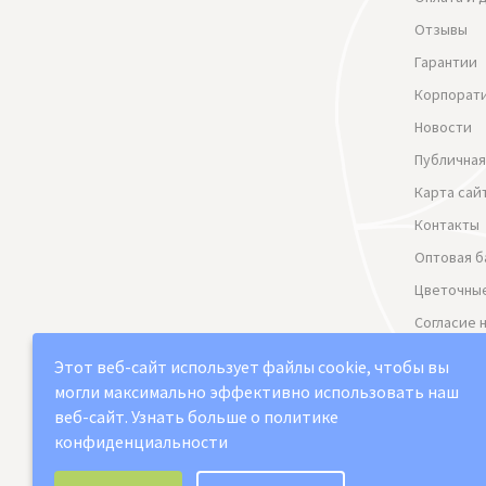
Отзывы
Гарантии
Корпорат
Новости
Публичная
Карта сай
Контакты
Оптовая б
Цветочные
Согласие 
данных
Этот веб-сайт использует файлы cookie, чтобы вы
Политика
могли максимально эффективно использовать наш
веб-сайт.
Узнать больше о политике
конфиденциальности
Выберите настройки cookie
2021-2026 © "Юг арт" Доставка цветов в Сама