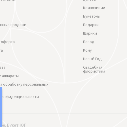
Композиции
Букетоны
ивные продажи
Подарки
Шарики
 оферта
Повод
та
Кому
Новый Год
аза
Свадебная
флористика
 аппараты
на обработку персональных
 Конфиденциальности
ре. Букет ЮГ