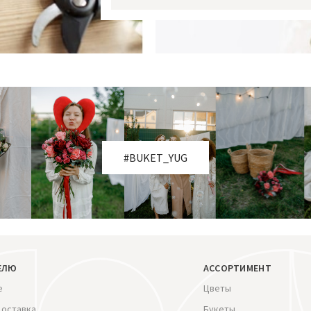
#BUKET_YUG
ЕЛЮ
АССОРТИМЕНТ
е
Цветы
доставка
Букеты