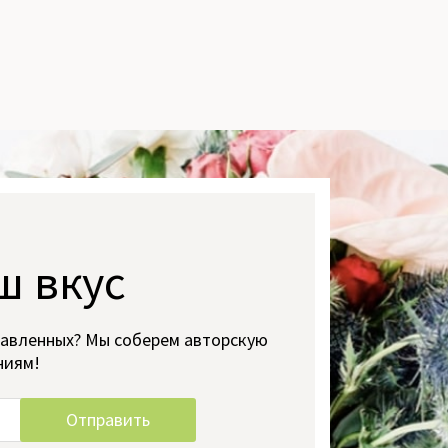
ш вкус
тавленных? Мы соберем авторскую
ниям!