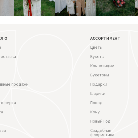
ЕЛЮ
АССОРТИМЕНТ
е
Цветы
доставка
Букеты
Композиции
Букетоны
ивные продажи
Подарки
Шарики
 оферта
Повод
та
Кому
Новый Год
аза
Свадебная
флористика