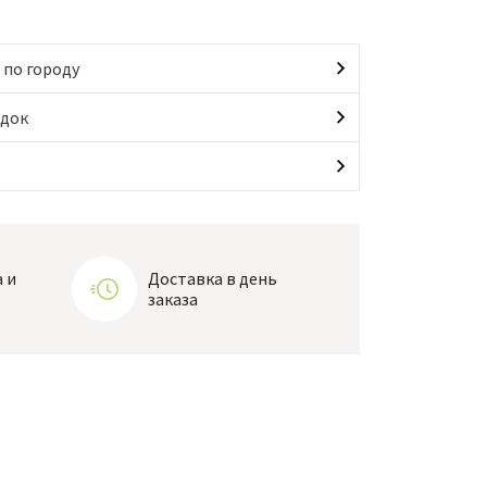
 по городу
идок
 и
Доставка в день
заказа