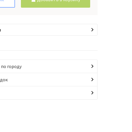
я
 по городу
идок