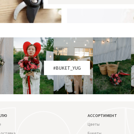
#BUKET_YUG
ЕЛЮ
АССОРТИМЕНТ
е
Цветы
доставка
Букеты