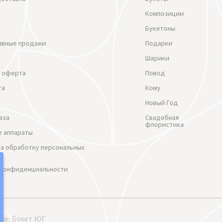
Композиции
Букетоны
ивные продажи
Подарки
Шарики
 оферта
Повод
та
Кому
Новый Год
аза
Свадебная
флористика
 аппараты
на обработку персональных
 Конфиденциальности
ре. Букет ЮГ