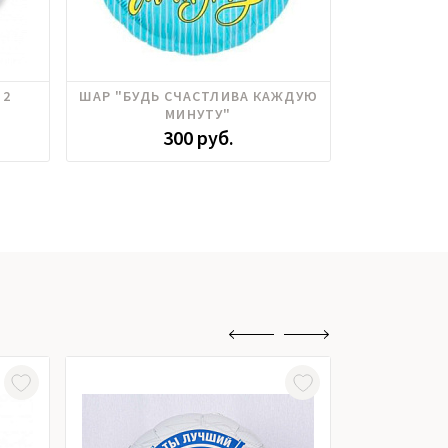
 2
ШАР "БУДЬ СЧАСТЛИВА КАЖДУЮ
ШАР LET
МИНУТУ"
П
300 руб.