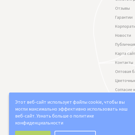
Отзывы
Гарантии
Корпорат
Новости
Публичная
Карта сай
Контакты
Оптовая б
Цветочные
Согласие 
данных
Этот веб-сайт использует файлы cookie, чтобы вы
Политика
могли максимально эффективно использовать наш
веб-сайт.
Узнать больше о политике
конфиденциальности
Выберите настройки cookie
2021-2026 © "Юг арт" Доставка цветов в Сама