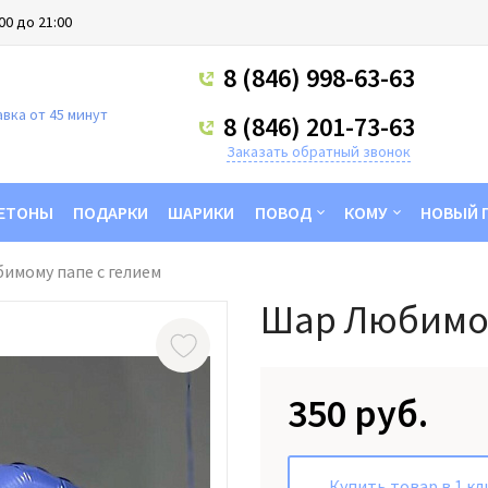
00 до 21:00
8 (846) 998-63-63
вка от 45 минут
8 (846) 201-73-63
Заказать обратный звонок
ЕТОНЫ
ПОДАРКИ
ШАРИКИ
ПОВОД
КОМУ
НОВЫЙ 
имому папе с гелием
Шар Любимом
350 руб.
Купить товар в 1 кл