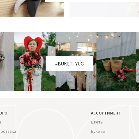
#BUKET_YUG
ЕЛЮ
АССОРТИМЕНТ
е
Цветы
доставка
Букеты