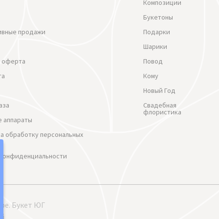
Композиции
Букетоны
ивные продажи
Подарки
Шарики
 оферта
Повод
та
Кому
Новый Год
аза
Свадебная
флористика
 аппараты
на обработку персональных
 Конфиденциальности
ре. Букет ЮГ
ой