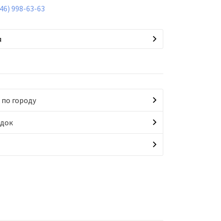
846) 998-63-63
я
 по городу
идок