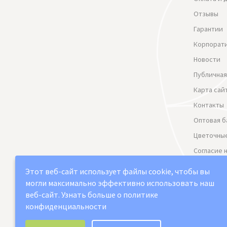
Отзывы
Гарантии
Корпорат
Новости
Публичная
Карта сай
Контакты
Оптовая б
Цветочные
Согласие 
данных
Этот веб-сайт использует файлы cookie, чтобы вы
Политика
могли максимально эффективно использовать наш
веб-сайт.
Узнать больше о политике
конфиденциальности
Выберите настройки cookie
2021-2026 © "Юг арт" Доставка цветов в Сама