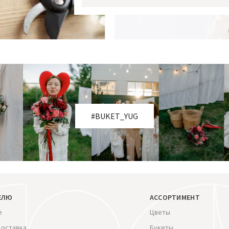
#BUKET_YUG
ЕЛЮ
АССОРТИМЕНТ
е
Цветы
доставка
Букеты