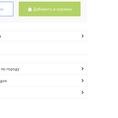
ик
Добавить в корзину
я
 по городу
идок