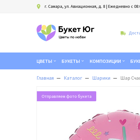
г. Самара, ул. Авиационная, д. 8
| Ежедневно с 08:
Доста
ЦВЕТЫ
БУКЕТЫ
КОМПОЗИЦИИ
БУК
Главная
Каталог
Шарики
Шар Счас
Отправляем фото букета