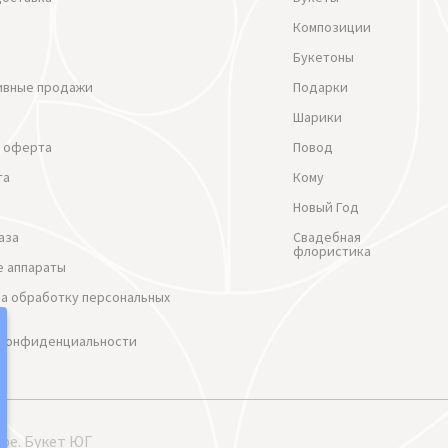
Композиции
Букетоны
ивные продажи
Подарки
Шарики
 оферта
Повод
та
Кому
Новый Год
аза
Свадебная
флористика
 аппараты
на обработку персональных
 Конфиденциальности
ре. Букет ЮГ