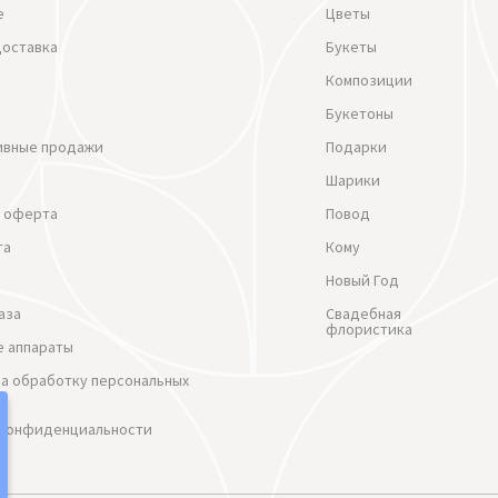
е
Цветы
доставка
Букеты
Композиции
Букетоны
ивные продажи
Подарки
Шарики
 оферта
Повод
та
Кому
Новый Год
аза
Свадебная
флористика
 аппараты
на обработку персональных
 Конфиденциальности