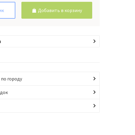
ик
Добавить в корзину
я
 по городу
идок