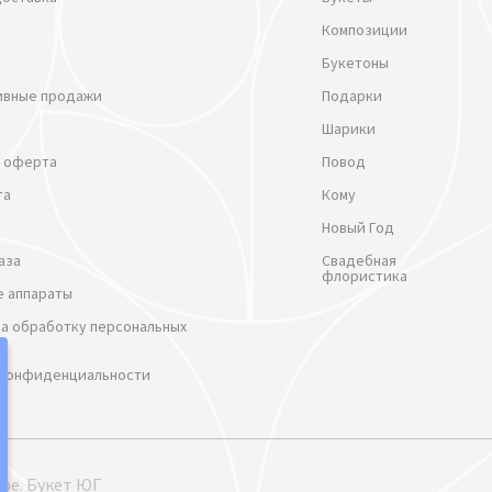
Композиции
Букетоны
ивные продажи
Подарки
Шарики
 оферта
Повод
та
Кому
Новый Год
аза
Свадебная
флористика
 аппараты
на обработку персональных
 Конфиденциальности
ре. Букет ЮГ