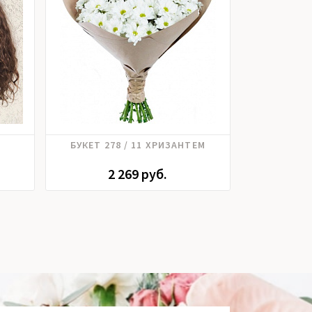
Хризантема
Роз
БУКЕТ 278 / 11 ХРИЗАНТЕМ
БУКЕ
2 269 руб.
4