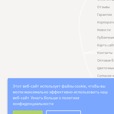
Отзывы
Гарантии
Корпорат
Новости
Публичная
Карта сай
Контакты
Оптовая б
Цветочные
Согласие 
данных
Этот веб-сайт использует файлы cookie, чтобы вы
Политика
могли максимально эффективно использовать наш
веб-сайт.
Узнать больше о политике
конфиденциальности
Выберите настройки cookie
2021-2026 © "Юг арт" Доставка цветов в Сама