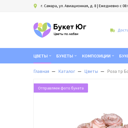
г. Самара, ул. Авиационная, д. 8
| Ежедневно с 08:
Доста
ЦВЕТЫ
БУКЕТЫ
КОМПОЗИЦИИ
БУК
Главная
Каталог
Цветы
Роза тр Б
Отправляем фото букета