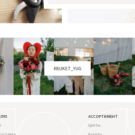
#BUKET_YUG
ЕЛЮ
АССОРТИМЕНТ
е
Цветы
доставка
Букеты