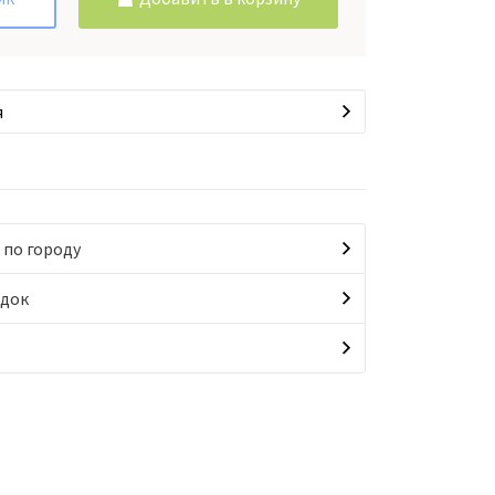
я
 по городу
идок