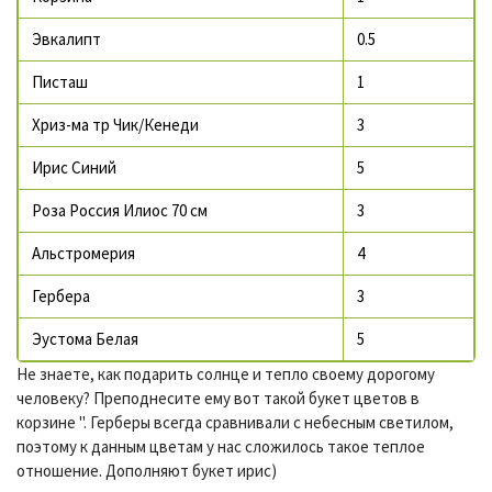
Эвкалипт
0.5
Писташ
1
Хриз-ма тр Чик/Кенеди
3
Ирис Синий
5
Роза Россия Илиос 70 см
3
Альстромерия
4
Гербера
3
Эустома Белая
5
Не знаете, как подарить солнце и тепло своему дорогому
человеку? Преподнесите ему вот такой букет цветов в
корзине ". Герберы всегда сравнивали с небесным светилом,
поэтому к данным цветам у нас сложилось такое теплое
отношение. Дополняют букет ирис)